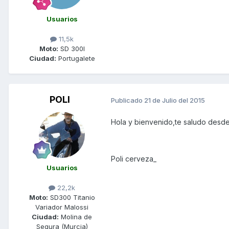
Usuarios
11,5k
Moto:
SD 300I
Ciudad:
Portugalete
POLI
Publicado
21 de Julio del 2015
Hola y bienvenido,te saludo desde
Poli cerveza_
Usuarios
22,2k
Moto:
SD300 Titanio
Variador Malossi
Ciudad:
Molina de
Segura (Murcia)