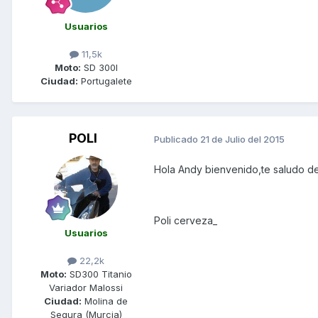
Usuarios
11,5k
Moto:
SD 300I
Ciudad:
Portugalete
POLI
Publicado
21 de Julio del 2015
Hola Andy bienvenido,te saludo de
Poli cerveza_
Usuarios
22,2k
Moto:
SD300 Titanio
Variador Malossi
Ciudad:
Molina de
Segura (Murcia)