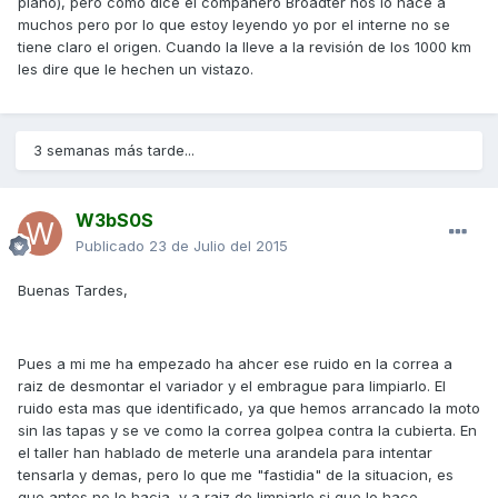
plano), pero como dice el compañero Broadter nos lo hace a
muchos pero por lo que estoy leyendo yo por el interne no se
tiene claro el origen. Cuando la lleve a la revisión de los 1000 km
les dire que le hechen un vistazo.
3 semanas más tarde...
W3bS0S
Publicado
23 de Julio del 2015
Buenas Tardes,
Pues a mi me ha empezado ha ahcer ese ruido en la correa a
raiz de desmontar el variador y el embrague para limpiarlo. El
ruido esta mas que identificado, ya que hemos arrancado la moto
sin las tapas y se ve como la correa golpea contra la cubierta. En
el taller han hablado de meterle una arandela para intentar
tensarla y demas, pero lo que me "fastidia" de la situacion, es
que antes no lo hacia, y a raiz de limpiarlo si que lo hace...