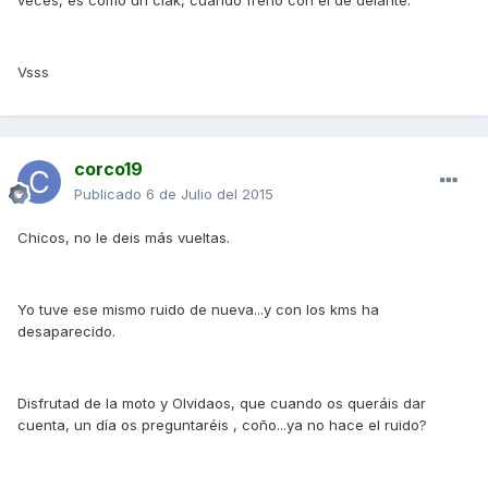
veces, es como un clak, cuando freno con el de delante.
Vsss
corco19
Publicado
6 de Julio del 2015
Chicos, no le deis más vueltas.
Yo tuve ese mismo ruido de nueva...y con los kms ha
desaparecido.
Disfrutad de la moto y Olvidaos, que cuando os queráis dar
cuenta, un día os preguntaréis , coño...ya no hace el ruido?