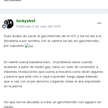
luckyshot
Publicado
9 de Julio del 2015
Pues acabo de sacar el garchitornillo de mi GTi y me he ido a la
ferretería a por tornillos. Por el camino he ido sin garchitornillo,
por supuesto
En ralentí suena bastante bien... el problema viene cuando
aceleras a partir de medio gas, hace un ruido de ciclomotor a
máximas revoluciones que suena a macarra como dicen algunos
y parece que esté roto o vaya a prender fuego jajaja Además
que si vas con el pie derecho colgando notas el aire expulsado
en la pierna
Así que me he decidido a crear un garchitornillo con agujero en
medio.