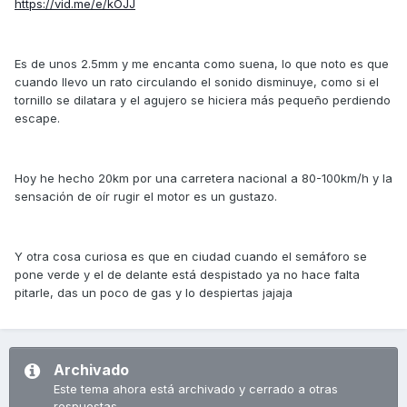
https://vid.me/e/kOJJ
Es de unos 2.5mm y me encanta como suena, lo que noto es que
cuando llevo un rato circulando el sonido disminuye, como si el
tornillo se dilatara y el agujero se hiciera más pequeño perdiendo
escape.
Hoy he hecho 20km por una carretera nacional a 80-100km/h y la
sensación de oír rugir el motor es un gustazo.
Y otra cosa curiosa es que en ciudad cuando el semáforo se
pone verde y el de delante está despistado ya no hace falta
pitarle, das un poco de gas y lo despiertas jajaja
Archivado
Este tema ahora está archivado y cerrado a otras
respuestas.