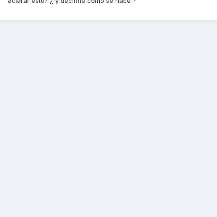
aclarar esto? ¿ y decirme como se hace ?