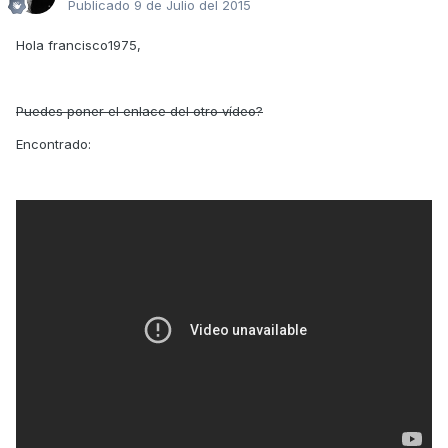
Publicado
9 de Julio del 2015
Hola francisco1975,
Puedes poner el enlace del otro vídeo?
Encontrado: