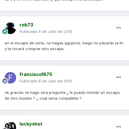
rob73
Publicado
8 de Julio del 2015
en el escape de serie, no hagas agujeros. luego no pasarás la itv
y te tocará comprar otro escape.
francisco1975
Publicado
8 de Julio del 2015
ok gracias. te hago otra pregunta ¿ le puedo montar un escape
de otro modelo ? ¿ cual seria compatible ?
luckyshot