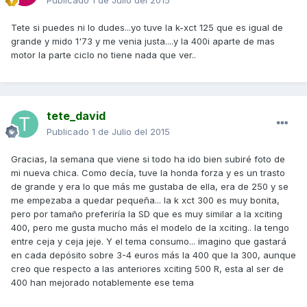
Publicado
1 de Julio del 2015
Tete si puedes ni lo dudes...yo tuve la k-xct 125 que es igual de
grande y mido 1'73 y me venia justa....y la 400i aparte de mas
motor la parte ciclo no tiene nada que ver..
tete_david
Publicado
1 de Julio del 2015
Gracias, la semana que viene si todo ha ido bien subiré foto de
mi nueva chica. Como decía, tuve la honda forza y es un trasto
de grande y era lo que más me gustaba de ella, era de 250 y se
me empezaba a quedar pequeña... la k xct 300 es muy bonita,
pero por tamaño preferiría la SD que es muy similar a la xciting
400, pero me gusta mucho más el modelo de la xciting.. la tengo
entre ceja y ceja jeje. Y el tema consumo... imagino que gastará
en cada depósito sobre 3-4 euros más la 400 que la 300, aunque
creo que respecto a las anteriores xciting 500 R, esta al ser de
400 han mejorado notablemente ese tema