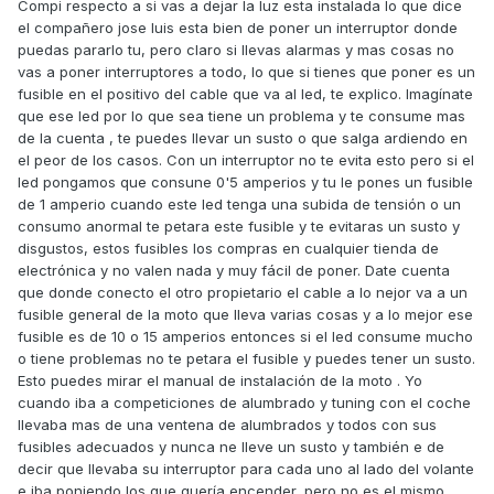
Compi respecto a si vas a dejar la luz esta instalada lo que dice
el compañero jose luis esta bien de poner un interruptor donde
puedas pararlo tu, pero claro si llevas alarmas y mas cosas no
vas a poner interruptores a todo, lo que si tienes que poner es un
fusible en el positivo del cable que va al led, te explico. Imagínate
que ese led por lo que sea tiene un problema y te consume mas
de la cuenta , te puedes llevar un susto o que salga ardiendo en
el peor de los casos. Con un interruptor no te evita esto pero si el
led pongamos que consune 0'5 amperios y tu le pones un fusible
de 1 amperio cuando este led tenga una subida de tensión o un
consumo anormal te petara este fusible y te evitaras un susto y
disgustos, estos fusibles los compras en cualquier tienda de
electrónica y no valen nada y muy fácil de poner. Date cuenta
que donde conecto el otro propietario el cable a lo nejor va a un
fusible general de la moto que lleva varias cosas y a lo mejor ese
fusible es de 10 o 15 amperios entonces si el led consume mucho
o tiene problemas no te petara el fusible y puedes tener un susto.
Esto puedes mirar el manual de instalación de la moto . Yo
cuando iba a competiciones de alumbrado y tuning con el coche
llevaba mas de una ventena de alumbrados y todos con sus
fusibles adecuados y nunca ne lleve un susto y también e de
decir que llevaba su interruptor para cada uno al lado del volante
e iba poniendo los que quería encender, pero no es el mismo