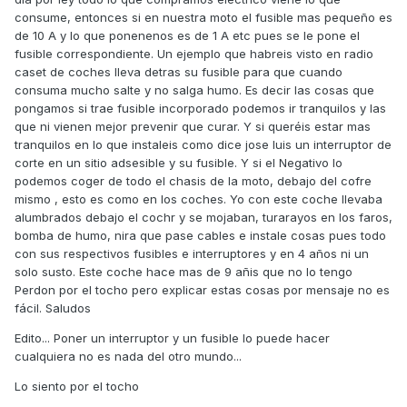
consume, entonces si en nuestra moto el fusible mas pequeño es
de 10 A y lo que ponenenos es de 1 A etc pues se le pone el
fusible correspondiente. Un ejemplo que habreis visto en radio
caset de coches lleva detras su fusible para que cuando
consuma mucho salte y no salga humo. Es decir las cosas que
pongamos si trae fusible incorporado podemos ir tranquilos y las
que ni vienen mejor prevenir que curar. Y si queréis estar mas
tranquilos en lo que instaleis como dice jose luis un interruptor de
corte en un sitio adsesible y su fusible. Y si el Negativo lo
podemos coger de todo el chasis de la moto, debajo del cofre
mismo , esto es como en los coches. Yo con este coche llevaba
alumbrados debajo el cochr y se mojaban, turarayos en los faros,
bomba de humo, nira que pase cables e instale cosas pues todo
con sus respectivos fusibles e interruptores y en 4 años ni un
solo susto. Este coche hace mas de 9 añis que no lo tengo
Perdon por el tocho pero explicar estas cosas por mensaje no es
fácil. Saludos
Edito... Poner un interruptor y un fusible lo puede hacer
cualquiera no es nada del otro mundo...
Lo siento por el tocho