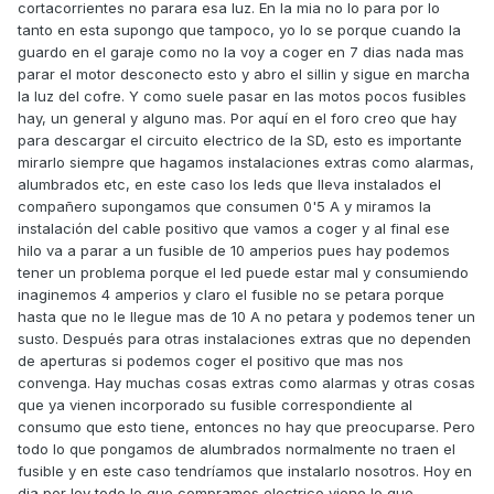
cortacorrientes no parara esa luz. En la mia no lo para por lo
tanto en esta supongo que tampoco, yo lo se porque cuando la
guardo en el garaje como no la voy a coger en 7 dias nada mas
parar el motor desconecto esto y abro el sillin y sigue en marcha
la luz del cofre. Y como suele pasar en las motos pocos fusibles
hay, un general y alguno mas. Por aquí en el foro creo que hay
para descargar el circuito electrico de la SD, esto es importante
mirarlo siempre que hagamos instalaciones extras como alarmas,
alumbrados etc, en este caso los leds que lleva instalados el
compañero supongamos que consumen 0'5 A y miramos la
instalación del cable positivo que vamos a coger y al final ese
hilo va a parar a un fusible de 10 amperios pues hay podemos
tener un problema porque el led puede estar mal y consumiendo
inaginemos 4 amperios y claro el fusible no se petara porque
hasta que no le llegue mas de 10 A no petara y podemos tener un
susto. Después para otras instalaciones extras que no dependen
de aperturas si podemos coger el positivo que mas nos
convenga. Hay muchas cosas extras como alarmas y otras cosas
que ya vienen incorporado su fusible correspondiente al
consumo que esto tiene, entonces no hay que preocuparse. Pero
todo lo que pongamos de alumbrados normalmente no traen el
fusible y en este caso tendríamos que instalarlo nosotros. Hoy en
dia por ley todo lo que compramos electrico viene lo que