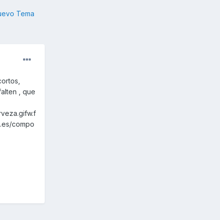
nuevo Tema
ortos,
alten , que
veza.gifw.f
o.es/compo