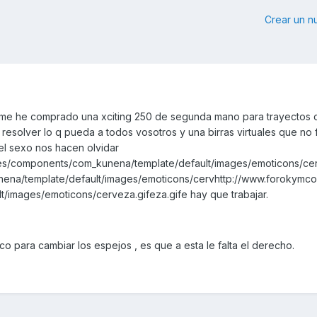
Crear un 
me he comprado una xciting 250 de segunda mano para trayectos c
esolver lo q pueda a todos vosotros y una birras virtuales que no f
y el sexo nos hacen olvidar
es/components/com_kunena/template/default/images/emoticons/cer
na/template/default/images/emoticons/cervhttp://www.forokymc
/images/emoticons/cerveza.gifeza.gife hay que trabajar.
o para cambiar los espejos , es que a esta le falta el derecho.