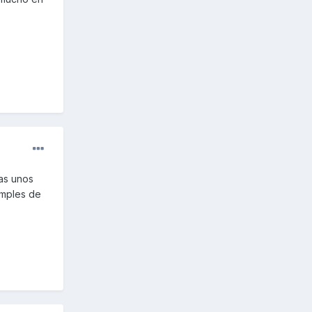
as unos
imples de