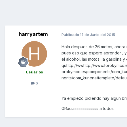
harryartem
Publicado
17 de Junio del 2015
Hola despues de 26 motos, ahora 
pues eso que espero aprender , y r
el alcohol, las motos, la gasolina 
quhttp://wwhttp://www.forokymco.
orokymco.es/components/com_kune
Usuarios
nents/com_kunena/template/default
6
Ya empiezo pidiendo hay algun bric
GRaciassssssssssss a todos.