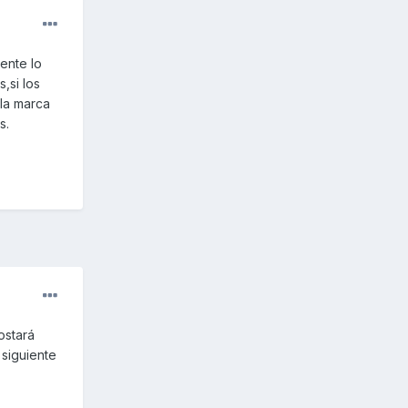
ente lo
,si los
la marca
s.
ostará
 siguiente