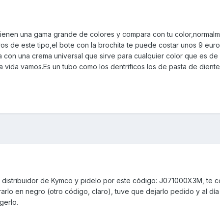
,tienen una gama grande de colores y compara con tu color,normalm
ros de este tipo,el bote con la brochita te puede costar unos 9 euros
con una crema universal que sirve para cualquier color que es de 
a vida vamos.Es un tubo como los dentrificos los de pasta de diente
 tu distribuidor de Kymco y pidelo por este código: J071000X3M, te c
lo en negro (otro código, claro), tuve que dejarlo pedido y al día
gerlo.