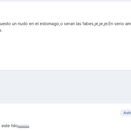
esto un nudo en el estomago,o seran las fabes,je,je,je.En serio am
s.
Aut
hilo¡¡¡¡¡¡¡¡¡¡¡¡¡