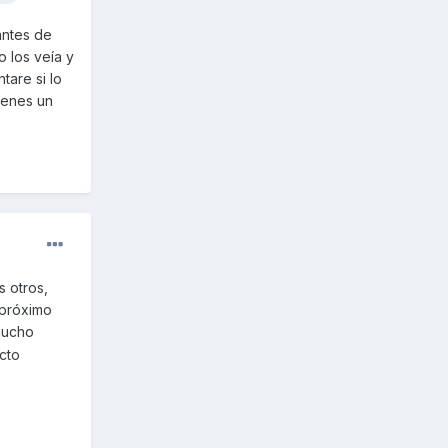
antes de
o los veía y
tare si lo
ienes un
s otros,
 próximo
mucho
acto