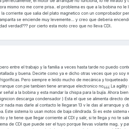
ra perfectamente, el motor de arranque no funciona, lo he mirado y
ora mismo no me corre prisa.. el problema es que a la bobina no le 
 la corriente que salia del plato magnetico con un comprobador p
la lamparita se enciende muy levemente.... y creo que deberia encend
ad verdad??? por cierto esta moto creo que no lleva CDI..
pero entre el trabajo y la familia a veces hasta tarde no puedo conte
etallada y buena. Decirte como ya e dicho otras veces que yo soy
frigoríficas. Pero siempre e leído mucho de mecánica y toqueteado
ranque con pie tambien tiene arranque electronico no¿¿¿ La agility 
 señal a la bobina y esta mandar la chispa para la bujía. Ahora bien
 ignicion descarga condensador ) Esta el que se alimenta directo de
ir nada mas darle al contacto le llegaran 13 v le das al arranque y d
pa. Este sistema lo usan motos de baja cilindrada. Si es este sistema 
 y te tiene que llegar corriente al CDI y salir, si te llega y no te sa
stema de CDI que puede ser el tuyo porque llevas volante mag.. y pa