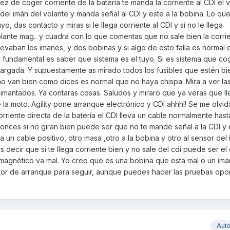
ez de coger corriente de la bateria te manda la corriente al CDI el 
del imán del volante y manda señal al CDI y este a la bobina. Lo qu
yo, das contacto y miras si le llega corriente al CDI y si no le llega
ante mag.. y cuadra con lo que comentas que no sale bien la corrie
llevaban los imanes, y dos bobinas y si algo de esto falla es normal
 fundamental es saber que sistema es el tuyo. Si es sistema que co
cargada. Y supuestamente as mirado todos los fusibles que estén bien.
no van bien como dices es normal que no haya chispa. Mira a ver las
aimantados. Ya contaras cosas. Saludos y miraro que ya veras que ll
 la moto. Agility pone arranque electrónico y CDI ahhh!! Se me olvid
riente directa de la batería el CDI lleva un cable normalmente hast
onces si no giran bien puede ser que no te mande señal a la CDI y 
a un cable positivo, otro masa ,otro a la bobina y otro al sensor del
 decir que si te llega corriente bien y no sale del cdi puede ser el
magnético va mal. Yo creo que es una bobina que esta mal o un ima
otor de arranque para seguir, aunque puedes hacer las pruebas opo
Aut