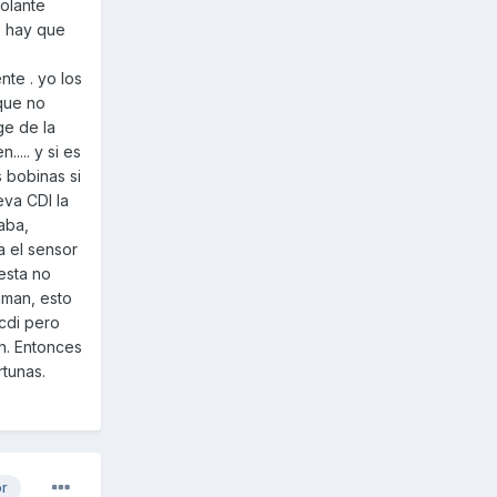
volante
e hay que
nte . yo los
 que no
ge de la
.... y si es
 bobinas si
eva CDI la
aba,
a el sensor
esta no
 iman, esto
 cdi pero
n. Entonces
rtunas.
or