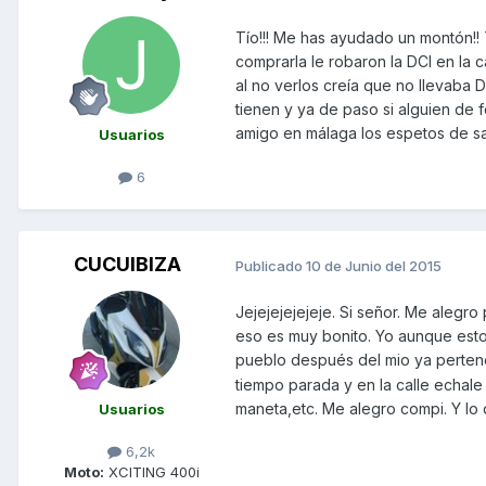
Tío!!! Me has ayudado un montón!!
comprarla le robaron la DCI en la 
al no verlos creía que no llevaba DC
tienen y ya de paso si alguien de 
amigo en málaga los espetos de sar
Usuarios
6
CUCUIBIZA
Publicado
10 de Junio del 2015
Jejejejejejeje. Si señor. Me alegro
eso es muy bonito. Yo aunque esto
pueblo después del mio ya perten
tiempo parada y en la calle echale
maneta,etc. Me alegro compi. Y lo
Usuarios
6,2k
Moto:
XCITING 400i