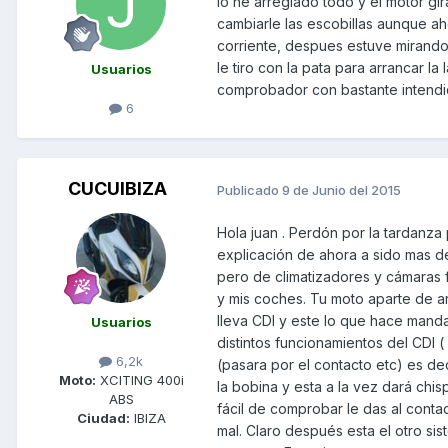
lo he arreglado todo y el motor gi
cambiarle las escobillas aunque ah
corriente, despues estuve mirando
le tiro con la pata para arrancar 
Usuarios
comprobador con bastante intendid
6
CUCUIBIZA
Publicado
9 de Junio del 2015
Hola juan . Perdón por la tardanza 
explicación de ahora a sido mas d
pero de climatizadores y cámaras 
y mis coches. Tu moto aparte de ar
lleva CDI y este lo que hace mandar
Usuarios
distintos funcionamientos del CDI (
6,2k
(pasara por el contacto etc) es dec
Moto:
XCITING 400i
la bobina y esta a la vez dará chis
ABS
fácil de comprobar le das al contacto
Ciudad:
IBIZA
mal. Claro después esta el otro si