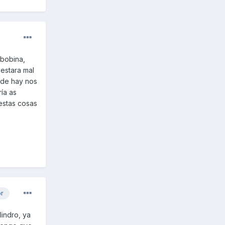
 bobina,
 estara mal
a de hay nos
ía as
 estas cosas
or
lindro, ya