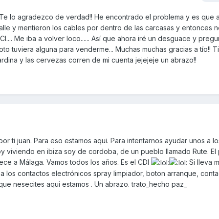
 Te lo agradezco de verdad!! He encontrado el problema y es que 
calle y mentieron los cables por dentro de las carcasas y entonces n
I.... Me iba a volver loco...... Así que ahora iré un desguace y pregun
foto tuviera alguna para venderme... Muchas muchas gracias a tío!! T
dina y las cervezas corren de mi cuenta jejejeje un abrazo!!
 por ti juan. Para eso estamos aqui. Para intentarnos ayudar unos a lo
y viviendo en ibiza soy de cordoba, de un pueblo llamado Rute. El
ece a Málaga. Vamos todos los años. Es el CDI
Si lleva 
 a los contactos electrónicos spray limpiador, boton arranque, cont
 que nesecites aqui estamos . Un abrazo. trato_hecho paz_