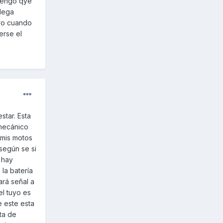
 tengo qye
llega
ero cuando
erse el
star. Esta
 mecánico
 mis motos
según se si
 hay
 la batería
ará señal a
el tuyo es
le este esta
ta de