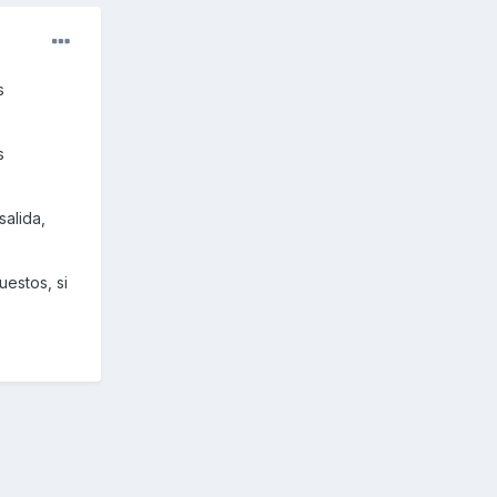
s
s
salida,
estos, si