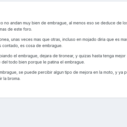
co no andan muy bien de embrague, al menos eso se deduce de lo
nas de este foro.
ronea, unas veces mas que otras, incluso en mojado diria que es ma
s contado, es cosa de embrague.
biando el embrague, dejara de tironear, y quizas hasta tenga mejor 
e del todo bien porque le patina el embrague.
brague, se puede percibir algun tipo de mejora en la moto, y ya pu
r la broma.