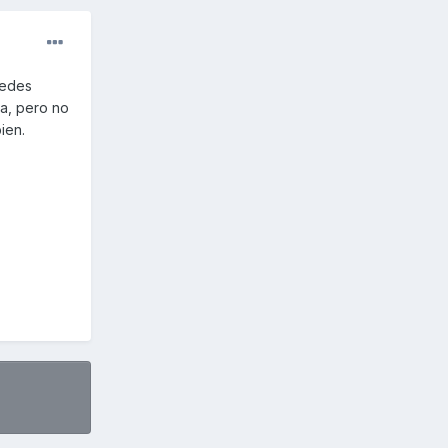
uedes
da, pero no
ien.