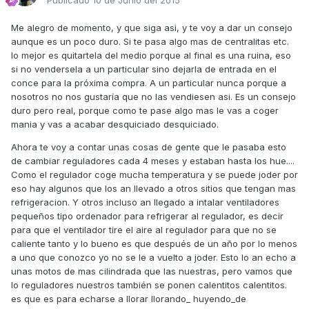
Publicado
10 de Junio del 2015
Me alegro de momento, y que siga asi, y te voy a dar un consejo
aunque es un poco duro. Si te pasa algo mas de centralitas etc.
lo mejor es quitartela del medio porque al final es una ruina, eso
si no vendersela a un particular sino dejarla de entrada en el
conce para la próxima compra. A un particular nunca porque a
nosotros no nos gustaría que no las vendiesen asi. Es un consejo
duro pero real, porque como te pase algo mas le vas a coger
mania y vas a acabar desquiciado desquiciado.
Ahora te voy a contar unas cosas de gente que le pasaba esto
de cambiar reguladores cada 4 meses y estaban hasta los hue....
Como el regulador coge mucha temperatura y se puede joder por
eso hay algunos que los an llevado a otros sitios que tengan mas
refrigeracion. Y otros incluso an llegado a intalar ventiladores
pequeños tipo ordenador para refrigerar al regulador, es decir
para que el ventilador tire el aire al regulador para que no se
caliente tanto y lo bueno es que después de un año por lo menos
a uno que conozco yo no se le a vuelto a joder. Esto lo an echo a
unas motos de mas cilindrada que las nuestras, pero vamos que
lo reguladores nuestros también se ponen calentitos calentitos.
es que es para echarse a llorar llorando_ huyendo_de