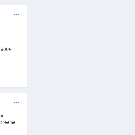
e 900€
 un
, créeme