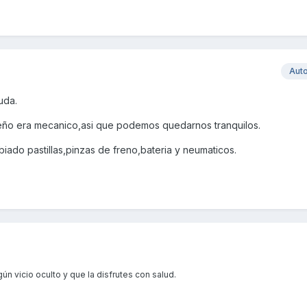
Aut
uda.
ueño era mecanico,asi que podemos quedarnos tranquilos.
biado pastillas,pinzas de freno,bateria y neumaticos.
n vicio oculto y que la disfrutes con salud.