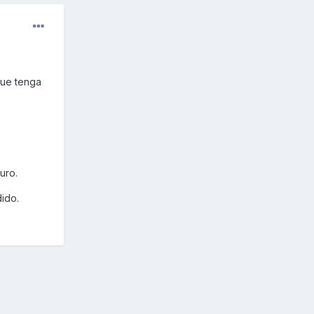
que tenga
uro.
dido.