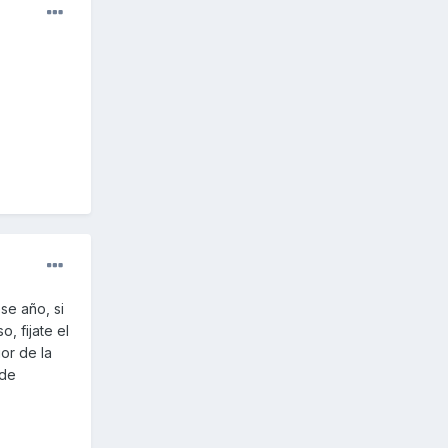
se año, si
, fijate el
ior de la
 de