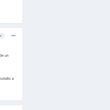
or
de un
olsillo a