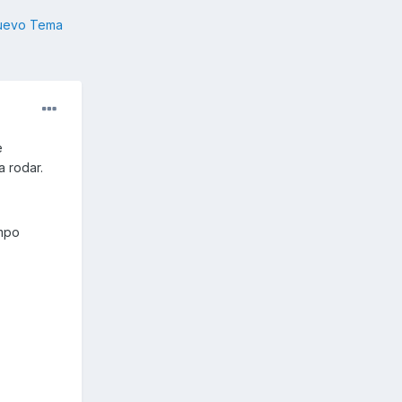
nuevo Tema
e
a rodar.
empo