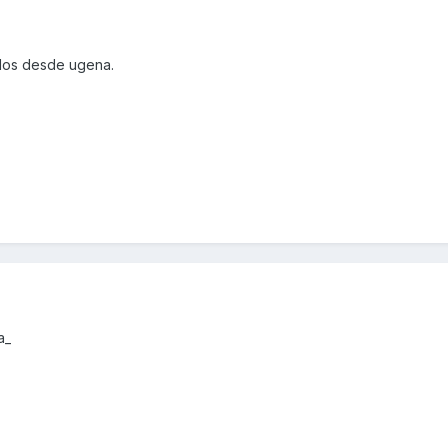
udos desde ugena.
a_