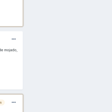
de mojado,
es