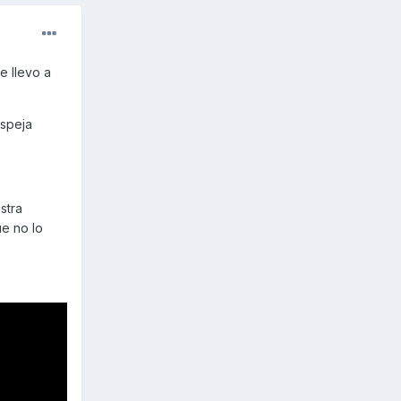
e llevo a
espeja
stra
ue no lo