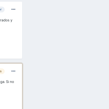
or
rrados y
es
ga. Si no