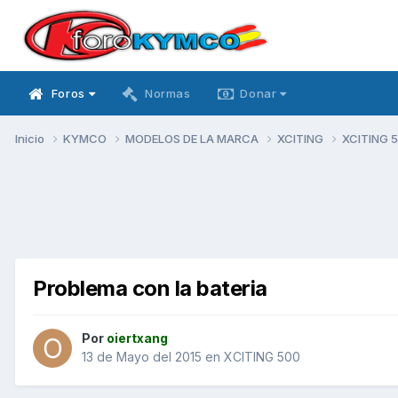
Foros
Normas
Donar
Inicio
KYMCO
MODELOS DE LA MARCA
XCITING
XCITING 
Problema con la bateria
Por
oiertxang
13 de Mayo del 2015
en
XCITING 500