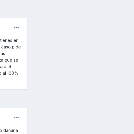
tienes en
o caso pide
bas
ta que se
ara el
o al 100%
o dañarla