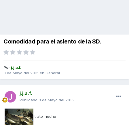
Comodidad para el asiento de la SD.
Por
j.j.a.f.
3 de Mayo del 2015
en
General
j.j.a.f.
Publicado
3 de Mayo del 2015
trato_hecho