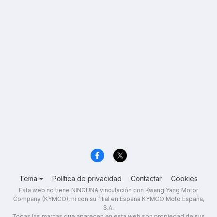
Tema
Política de privacidad
Contactar
Cookies
Esta web no tiene NINGUNA vinculación con Kwang Yang Motor
Company (KYMCO), ni con su filial en España KYMCO Moto España,
S.A.
Todas las marcas que aparecen en esta web son propiedad de sus