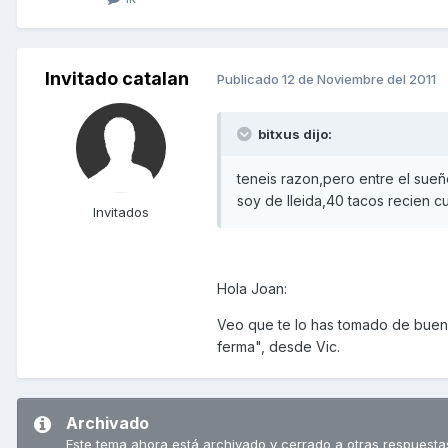
Invitado catalan
Publicado
12 de Noviembre del 2011
bitxus dijo:
teneis razon,pero entre el sueño
soy de lleida,40 tacos recien c
Invitados
Hola Joan:
Veo que te lo has tomado de buen h
ferma", desde Vic.
Archivado
Este tema ahora está archivado y cerrado a otras respuesta