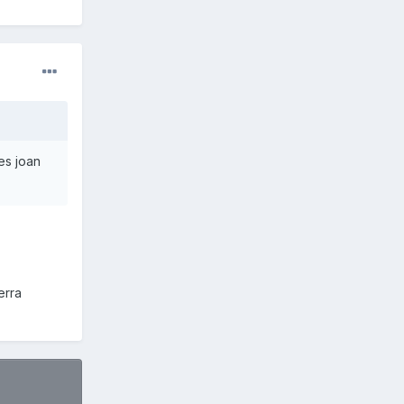
es joan
erra