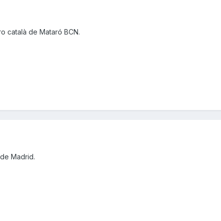
ro català de Mataró BCN.
sde Madrid.