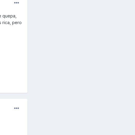
ue quepa,
s rica, pero