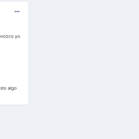
conozco yo
sto algo