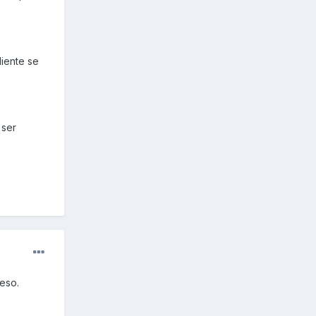
liente se
 ser
 eso.