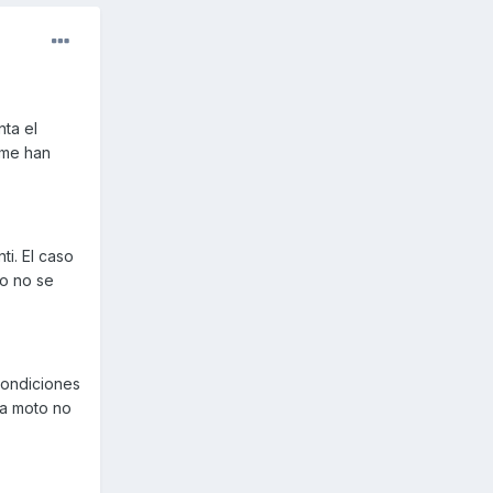
ta el
 me han
ti. El caso
to no se
condiciones
ta moto no