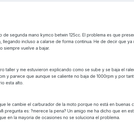
 de segunda mano kymco betwin 125cc. El problema es que presen
ta, llegando incluso a calarse de forma continua. He de decir que ya
ro siempre vuelve a bajar.
ro taller y me estuvieron explicando como se sube y se baja el ralen
rpm y parwce que aunque se caliente no baja de 1000rpm y por tan
io esta alto.
que le cambie el carburador de la moto porque no está en buenas 
 Mi pregunta es: ?merece la pena? Un amigo me ha dicho que en es
ue en la mayoria de ocasiones no se soluciona el problema.