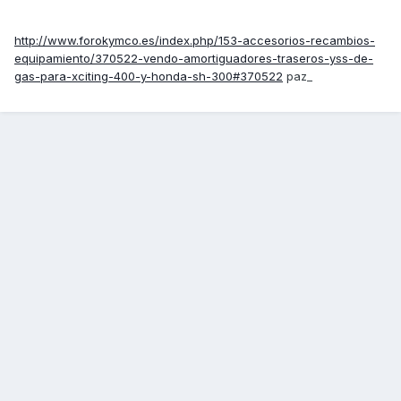
http://www.forokymco.es/index.php/153-accesorios-recambios-
equipamiento/370522-vendo-amortiguadores-traseros-yss-de-
gas-para-xciting-400-y-honda-sh-300#370522
paz_