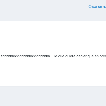
Crear un 
finnnnnnnnnnnnnnnnnnnnnnnnn..... lo que quiere decier que en bre