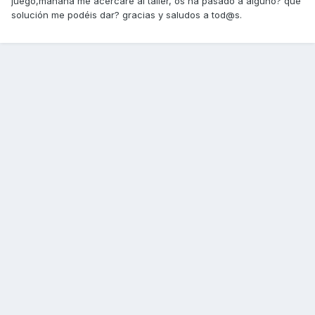
juego,mañana me acercaré al taller, os ha pasado a alguno? que
solución me podéis dar? gracias y saludos a tod@s.