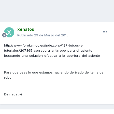
xenatos
Publicado
29 de Marzo del 2015
http://www.forokymco.es/index.php/127-bricos-y-
tutoriales/207365-cerradura-antirrobo-para-el-asiento-
buscando-una-solucion-efectiva-a-la-apertura-del-asiento
Para que veas lo que estamos haciendo derivado del tema de
robo
De nada ;-)