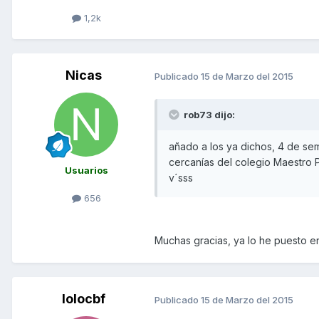
1,2k
Nicas
Publicado
15 de Marzo del 2015
rob73 dijo:
añado a los ya dichos, 4 de sem
cercanías del colegio Maestro P
Usuarios
v´sss
656
Muchas gracias, ya lo he puesto en 
lolocbf
Publicado
15 de Marzo del 2015