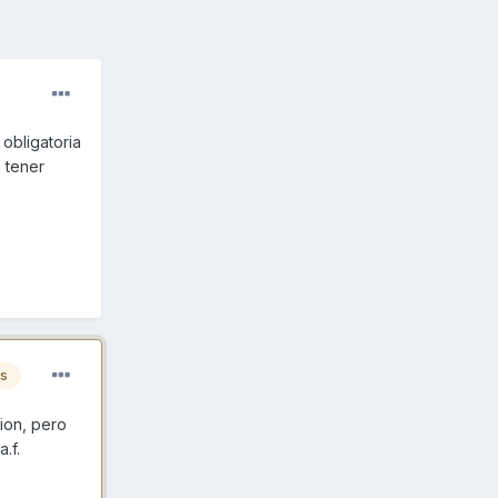
obligatoria
n tener
es
ion, pero
.f.