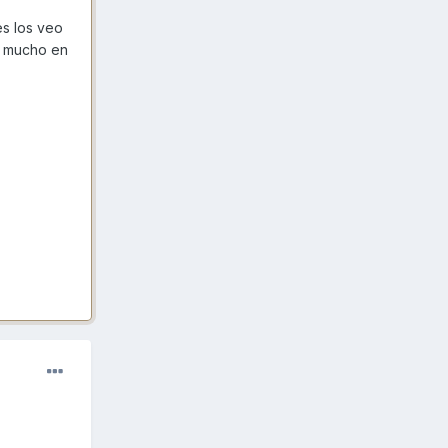
es los veo
a mucho en