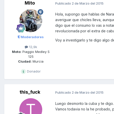
Mito
Publicado
2 de Marzo del 2015
Hola, supongo que hablas de Narak
averiguar que chicles lleva, aunqu
digo que el consumo lo vas a notar
revolucionada por el extra de caba
Moderadores
Voy a investigarlo y te digo algo 
12,9k
Moto:
Piaggio Medley S
125
Ciudad:
Murcia
Donador
this_fuck
Publicado
2 de Marzo del 2015
Luego desmonto la cuba y te digo. L
Vamos todavia no la he probado, pe