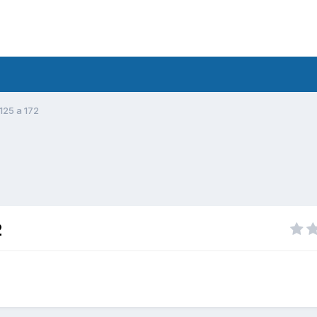
125 a 172
2