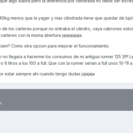
ue algo subira pero la diferencia por cilindrada no debe ser exce
0kg menos que la yager y mas cilindrada tiene que quedar de lujo!
o de los carteres porque no entraba el cilindro, vaya cabrones est
carteres con la misma abertura jajajajajaja.
 bien? Como otra opcion para mejorar el funcionamiento.
no llegara a hacerme los consumos de mi antigua runner 125 2t!!! L
 litros a los 100 a full. Que con la runner serian a full unos 10-11l a
r estar siempre ahi cuando tengo dudas jajajaja
s.