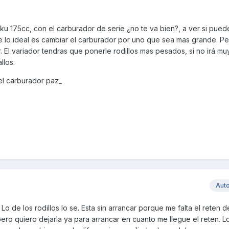
u 175cc, con el carburador de serie ¿no te va bien?, a ver si pued
e lo ideal es cambiar el carburador por uno que sea mas grande. Pe
. El variador tendras que ponerle rodillos mas pesados, si no irá mu
llos.
del carburador paz_
Aut
o de los rodillos lo se. Esta sin arrancar porque me falta el reten de
ro quiero dejarla ya para arrancar en cuanto me llegue el reten. L