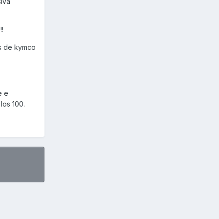
siva
!!
os de kymco
e e
 los 100.