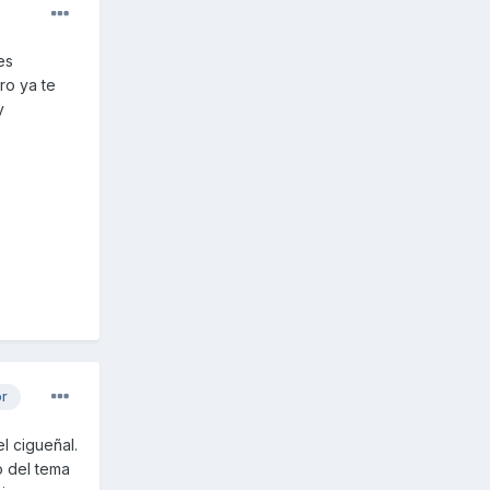
es
ro ya te
y
or
l cigueñal.
o del tema