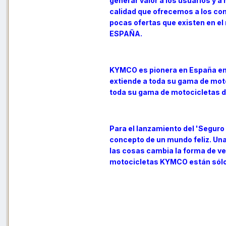
generar valor a los usuarios y a
calidad que ofrecemos a los con
pocas ofertas que existen en e
ESPAÑA.
KYMCO es pionera en España en i
extiende a toda su gama de mot
toda su gama de motocicletas d
Para el lanzamiento del 'Segur
concepto de un mundo feliz. Una
las cosas cambia la forma de ver
motocicletas KYMCO están sólo p