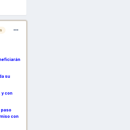
es
neficiarán
da su
 y con
n paso
omiso con