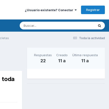
Registrar
¿Usuario existente? Conectar
cletas
Toda la actividad
Respuestas
Creado
Última respuesta
22
11 a
11 a
n toda