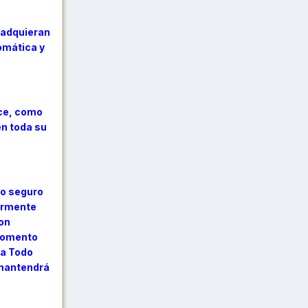
 adquieran
omática y
ece, como
en toda su
vo seguro
iormente
ron
 momento
 a Todo
 mantendrá