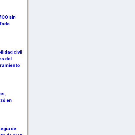
MCO sin
 Todo
lidad civil
es del
soramiento
os,
rzó en
tegia de