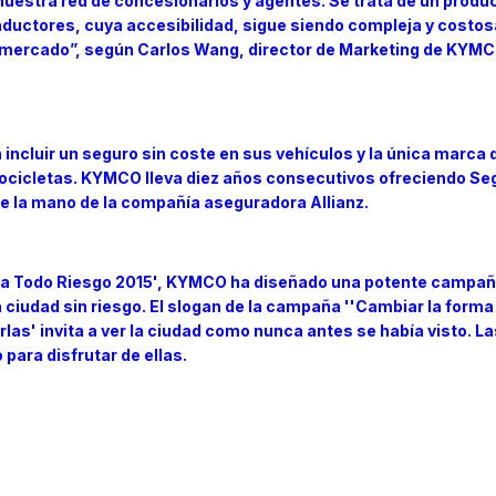
 nuestra red de concesionarios y agentes. Se trata de un produ
ductores, cuya accesibilidad, sigue siendo compleja y costosa
l mercado”, según Carlos Wang, director de Marketing de KY
ncluir un seguro sin coste en sus vehículos y la única marca 
ocicletas. KYMCO lleva diez años consecutivos ofreciendo Se
e la mano de la compañía aseguradora Allianz.
o a Todo Riesgo 2015', KYMCO ha diseñado una potente campaña
 ciudad sin riesgo. El slogan de la campaña ''Cambiar la forma
las' invita a ver la ciudad como nunca antes se había visto. La
ara disfrutar de ellas.