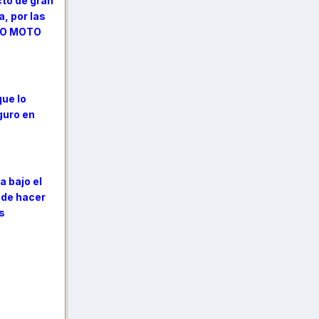
cto de gran
, por las
MCO MOTO
que lo
guro en
 bajo el
 de hacer
s