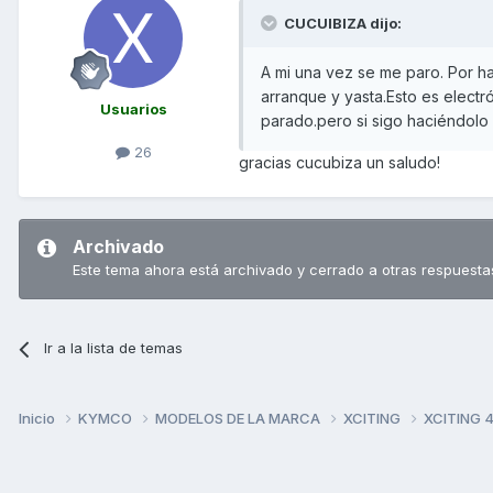
CUCUIBIZA dijo:
A mi una vez se me paro. Por h
arranque y yasta.Esto es electr
Usuarios
parado.pero si sigo haciéndolo 
26
gracias cucubiza un saludo!
Archivado
Este tema ahora está archivado y cerrado a otras respuesta
Ir a la lista de temas
Inicio
KYMCO
MODELOS DE LA MARCA
XCITING
XCITING 