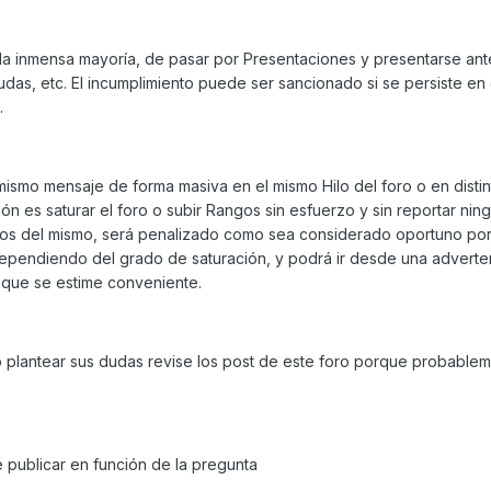
 la inmensa mayoría, de pasar por Presentaciones y presentarse an
udas, etc. El incumplimiento puede ser sancionado si se persiste en
.
el mismo mensaje de forma masiva en el mismo Hilo del foro o en disti
ión es saturar el foro o subir Rangos sin esfuerzo y sin reportar nin
arios del mismo, será penalizado como sea considerado oportuno por
pendiendo del grado de saturación, y podrá ir desde una adverten
o que se estime conveniente.
 o plantear sus dudas revise los post de este foro porque probablem
e publicar en función de la pregunta