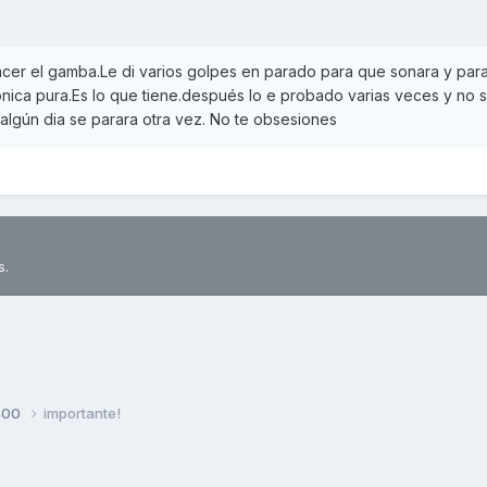
acer el gamba.Le di varios golpes en parado para que sonara y para
ónica pura.Es lo que tiene.después lo e probado varias veces y no 
algún dia se parara otra vez. No te obsesiones
s.
400
importante!