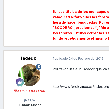
5.- Los títulos de los mensajes 
velocidad al foro pues los fore
hora de hacer búsquedas. Por eje
"SOCORRO!!,problemas!", "Me acon
los foreros. Títulos correctos s
funde repetidamente el mismo fusi
fededb
Publicado
24 de Febrero del 2015
Por favor usa el buscador que ya 
http://www.forokymco.es/index.ph
Administradores
21,6k
Ciudad:
Madrid