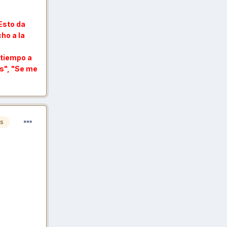
 Esto da
ho a la
 tiempo a
as", "Se me
es