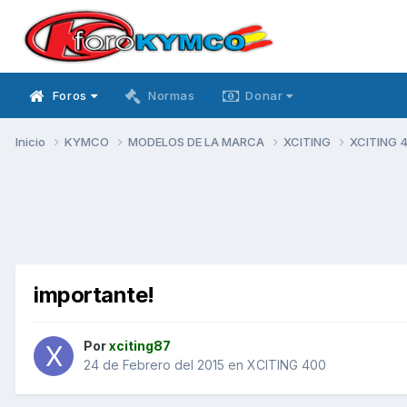
Foros
Normas
Donar
Inicio
KYMCO
MODELOS DE LA MARCA
XCITING
XCITING 
importante!
Por
xciting87
24 de Febrero del 2015
en
XCITING 400