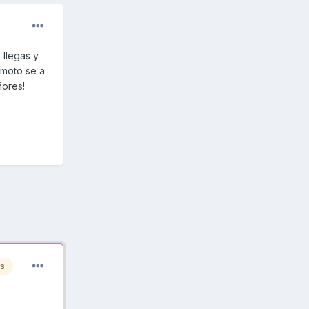
 llegas y
 moto se a
ñores!
es