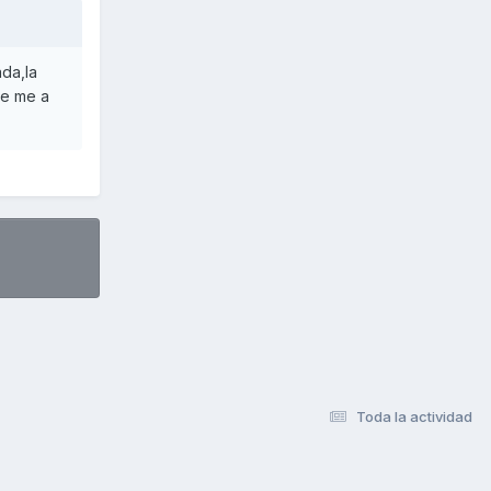
da,la
se me a
Toda la actividad