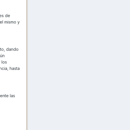
tes de
 el mismo y
nto, dando
gún
 los
cia, hasta
ente las