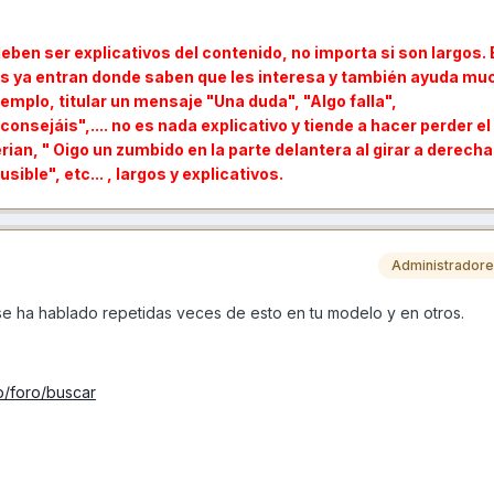
deben ser explicativos del contenido, no importa si son largos.
ros ya entran donde saben que les interesa y también ayuda muc
mplo, titular un mensaje "Una duda", "Algo falla",
sejáis",.... no es nada explicativo y tiende a hacer perder el
erian, " Oigo un zumbido en la parte delantera al girar a derech
ble", etc... , largos y explicativos.
Administrador
se ha hablado repetidas veces de esto en tu modelo y en otros.
p/foro/buscar