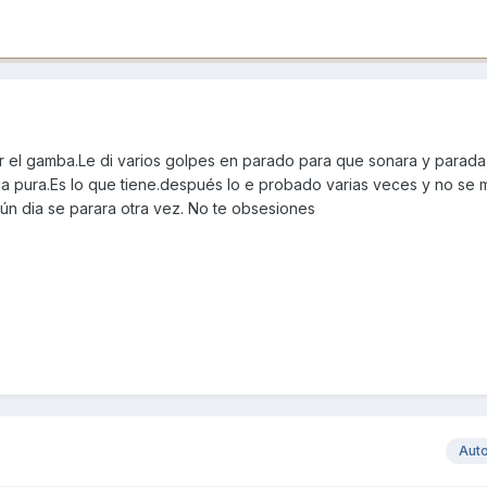
r el gamba.Le di varios golpes en parado para que sonara y parada
ca pura.Es lo que tiene.después lo e probado varias veces y no se 
ún dia se parara otra vez. No te obsesiones
Aut