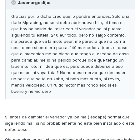
Jasonargo dijo:
Gracias por lo dicho creo que lo pondre entonces. Solo una
duda Mpracing, no se si debo abrir nuevo hilo, el tema es
que hoy he salido del taller con el variador polini puesto
siguiendo tu estela, 240 eur todo, pero no salgo contento,
me psrece que va la moto peor, me parecio que no corria
casi, como si perdiera punta, 140 marcador a tope, el caso
que el mecanico me ha dicho que tengo el escape de casa
para cambiar, me lo ha pedido porque dice que tengo un
laberinto roto, ni idea que es, pero puede deberse a eso
que mi polini vaya fatal? No noto ese nervio que decias en
un post que se te cruzaba, ni noto mas punta, al reves,
menos velociead, un ruido motor mas ronco eso si es
bueno y nervio cero
Si antes de cambiar el variador ya iba mal( escape) normal que
siga iendo mal, si no probablemente no este bien instalado o este
defectuoso.
Ojo con circular así, si es problema del variador este puede joder