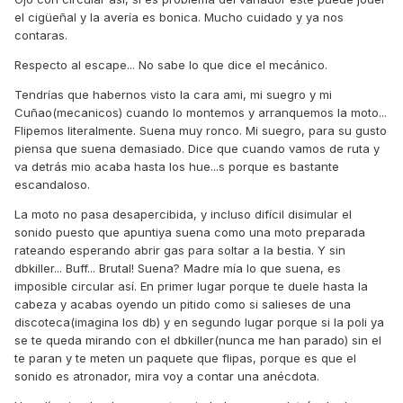
el cigüeñal y la avería es bonica. Mucho cuidado y ya nos
contaras.
Respecto al escape... No sabe lo que dice el mecánico.
Tendrías que habernos visto la cara ami, mi suegro y mi
Cuñao(mecanicos) cuando lo montemos y arranquemos la moto...
Flipemos literalmente. Suena muy ronco. Mi suegro, para su gusto
piensa que suena demasiado. Dice que cuando vamos de ruta y
va detrás mio acaba hasta los hue...s porque es bastante
escandaloso.
La moto no pasa desapercibida, y incluso difícil disimular el
sonido puesto que apuntiya suena como una moto preparada
rateando esperando abrir gas para soltar a la bestia. Y sin
dbkiller... Buff... Brutal! Suena? Madre mía lo que suena, es
imposible circular así. En primer lugar porque te duele hasta la
cabeza y acabas oyendo un pitido como si salieses de una
discoteca(imagina los db) y en segundo lugar porque si la poli ya
se te queda mirando con el dbkiller(nunca me han parado) sin el
te paran y te meten un paquete que flipas, porque es que el
sonido es atronador, mira voy a contar una anécdota.