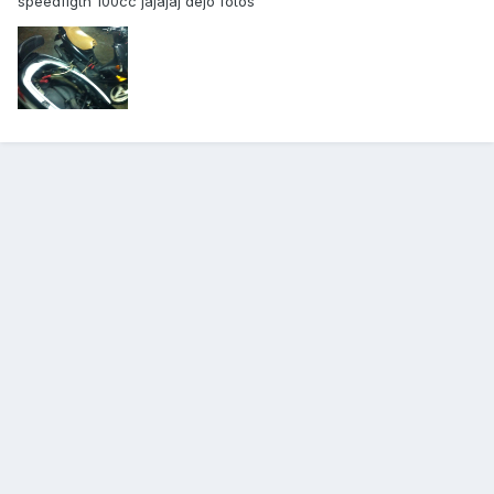
speedfigth 100cc jajajaj dejo fotos