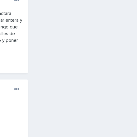
notara
ar entera y
Tengo que
alles de
o y poner