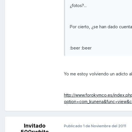
¿fotos?...
Por cierto, ¿se han dado cuenta
:beer :beer
Yo me estoy volviendo un adicto al 
http://www.forokymco.es/index.ph
option=com_kunena&func=view&cat
Invitado
Publicado
1 de Noviembre del 2011
500rwhite