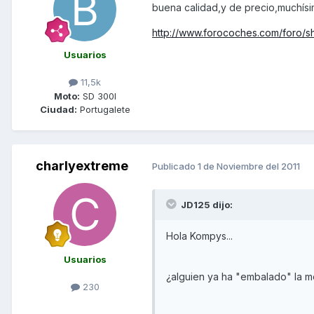
buena calidad,y de precio,muchís
http://www.forocoches.com/foro/
Usuarios
11,5k
Moto:
SD 300I
Ciudad:
Portugalete
charlyextreme
Publicado
1 de Noviembre del 2011
JD125 dijo:
Hola Kompys...
Usuarios
¿alguien ya ha "embalado" la mot
230