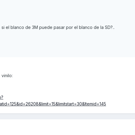
 si el blanco de 3M puede pasar por el blanco de la SD?..
vinilo:
p?
id=125&id=26208&limit=15&limitstart=30&Itemid=145