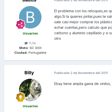
Publicado
2 de Noviembre del 2011
El problema con los retoques,es qu
algo.Si la quieres pintar,pues te 
sale casi mejor comprar los plást
echar cuentas,pero calculo que po
carbono y aluminio cepillado y si 
Usuarios
otro
11,5k
Moto:
SD 300I
Ciudad:
Portugalete
Billy
Publicado
2 de Noviembre del 2011
Ebay tiene amplia gama de vinilos, 
Usuarios