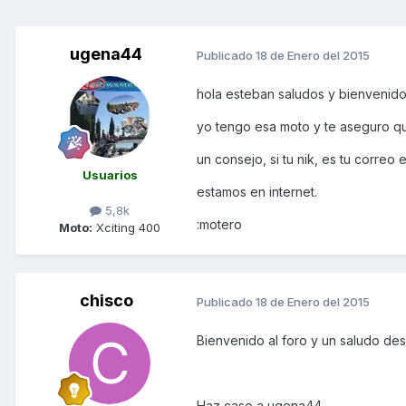
ugena44
Publicado
18 de Enero del 2015
hola esteban saludos y bienvenido
yo tengo esa moto y te aseguro que
un consejo, si tu nik, es tu correo 
Usuarios
estamos en internet.
5,8k
:motero
Moto:
Xciting 400
chisco
Publicado
18 de Enero del 2015
Bienvenido al foro y un saludo de
Haz caso a ugena44.