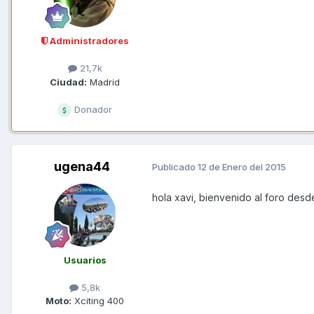
Administradores
21,7k
Ciudad:
Madrid
Donador
ugena44
Publicado
12 de Enero del 2015
hola xavi, bienvenido al foro desd
Usuarios
5,8k
Moto:
Xciting 400