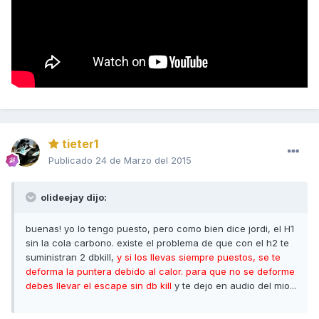
tieter1
Publicado
24 de Marzo del 2015
olideejay dijo:
buenas! yo lo tengo puesto, pero como bien dice jordi, el H1
sin la cola carbono. existe el problema de que con el h2 te
suministran 2 dbkill,
y si los llevas siempre puestos, se te
deforma la puntera debido al calor. para que no se deforme
debes llevar el escape sin db kill
y te dejo en audio del mio...