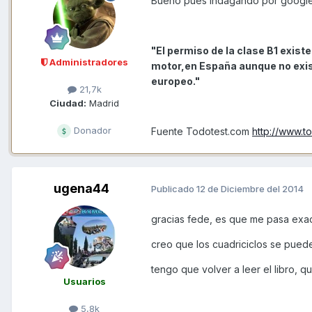
Bueno pues indagando por google
"El permiso de la clase B1 exist
Administradores
motor,en España aunque no exist
europeo."
21,7k
Ciudad:
Madrid
Donador
Fuente Todotest.com
http://www.
ugena44
Publicado
12 de Diciembre del 2014
gracias fede, es que me pasa exa
creo que los cuadriciclos se puede
tengo que volver a leer el libro, 
Usuarios
5,8k