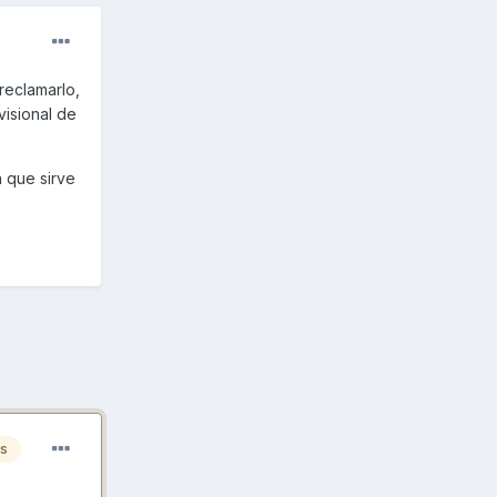
reclamarlo,
isional de
a que sirve
es