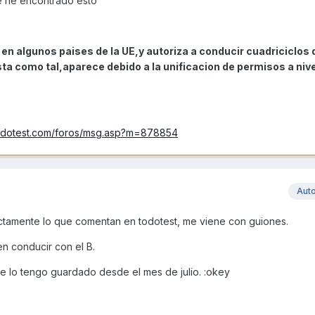
 he encontrado esto
e en algunos paises de la UE,y autoriza a conducir cuadriciclos 
a como tal,aparece debido a la unificacion de permisos a nive
todotest.com/foros/msg.asp?m=878854
Aut
ctamente lo que comentan en todotest, me viene con guiones.
n conducir con el B.
que lo tengo guardado desde el mes de julio. :okey