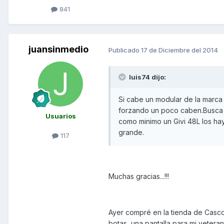
841
juansinmedio
Publicado
17 de Diciembre del 2014
luis74 dijo:
Si cabe un modular de la marca NZ
forzando un poco caben.Busca b
Usuarios
como minimo un Givi 48L los ha
grande.
117
Muchas gracias...!!!
Ayer compré en la tienda de Casco
botas, una pantalla para mi veteran