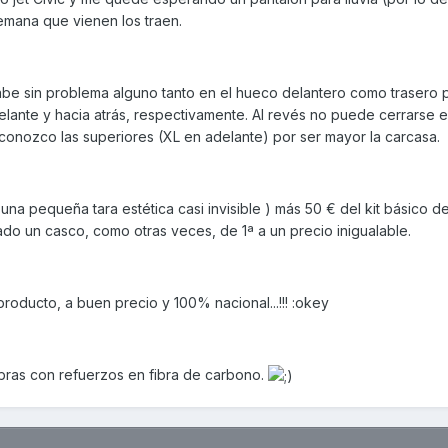
emana que vienen los traen.
abe sin problema alguno tanto en el hueco delantero como trasero 
elante y hacia atrás, respectivamente. Al revés no puede cerrarse el
desconozco las superiores (XL en adelante) por ser mayor la carcasa.
una pequeña tara estética casi invisible ) más 50 € del kit básico d
do un casco, como otras veces, de 1ª a un precio inigualable.
oducto, a buen precio y 100% nacional...!!! :okey
ibras con refuerzos en fibra de carbono.