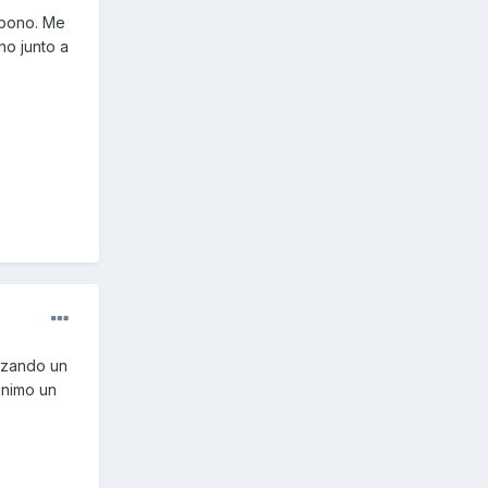
rbono. Me
no junto a
orzando un
inimo un