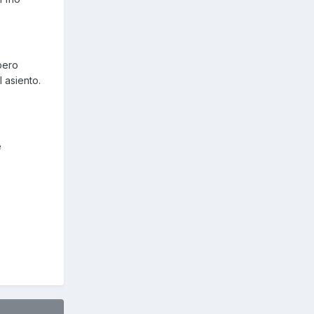
pero
 asiento.
e