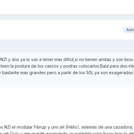
Aut
I y dos ya lo vas a tener mas dificil,si no tienen aristas y son lisos
ien la postura de los cascos y podras colocarlos.Baul para dos int
y bastante mas grandes pero a partir de los 50L ya son exagerados
s NZI el modular Fibrup y uno jet (Hélix), además de una cazadora,
o jet Civic y me quedé esperando un pantalón para lluvia (por lo del