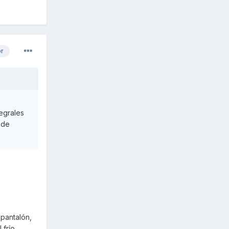
or
egrales
 de
 pantalón,
 frío