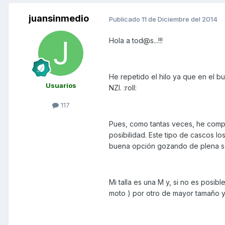
juansinmedio
Publicado
11 de Diciembre del 2014
Hola a tod@s...!!!
He repetido el hilo ya que en el 
Usuarios
NZI. :roll:
117
Pues, como tantas veces, he compr
posibilidad. Este tipo de cascos 
buena opción gozando de plena se
Mi talla es una M y, si no es posib
moto ) por otro de mayor tamaño 