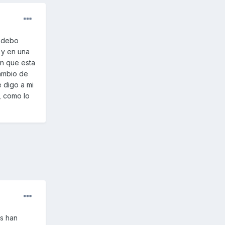
e debo
 y en una
en que esta
ambio de
 digo a mi
, como lo
s han