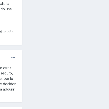
lia la
nido una
vi un año
n otras
 seguro,
, por lo
se deciden
a adquirir