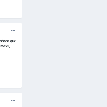
e ahora que
ª mano,