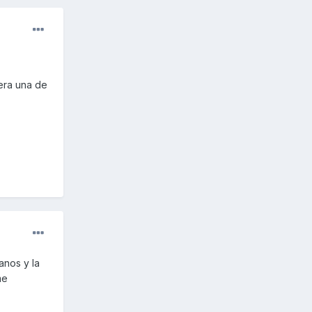
 era una de
anos y la
me