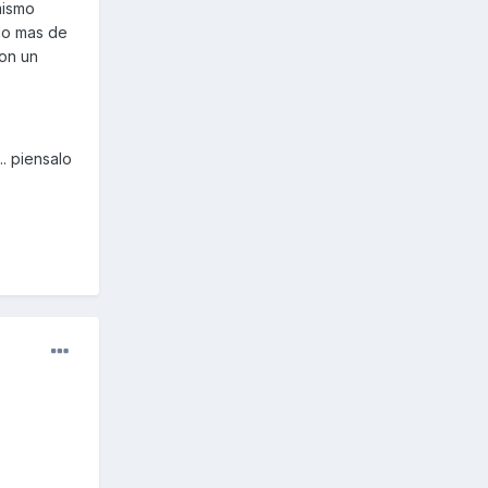
mismo
do mas de
con un
. piensalo