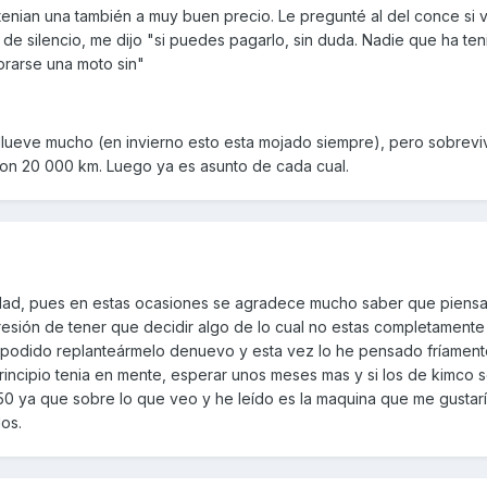
tenian una también a muy buen precio. Le pregunté al del conce si va
de silencio, me dijo "si puedes pagarlo, sin duda. Nadie que ha te
rarse una moto sin"
ue llueve mucho (en invierno esto esta mojado siempre), pero sobrevi
con 20 000 km. Luego ya es asunto de cada cual.
rdad, pues en estas ocasiones se agradece mucho saber que piensa
esión de tener que decidir algo de lo cual no estas completamente
 podido replanteármelo denuevo y esta vez lo he pensado fríamente
rincipio tenia en mente, esperar unos meses mas y si los de kimco 
50 ya que sobre lo que veo y he leído es la maquina que me gustarí
os.