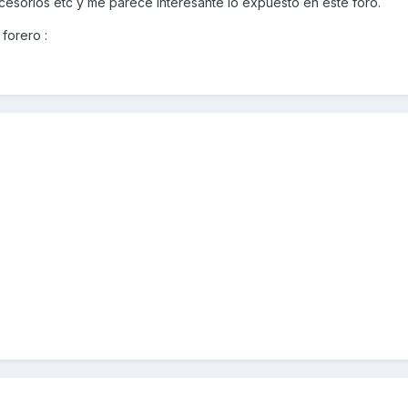
cesorios etc y me parece interesante lo expuesto en este foro.
forero :