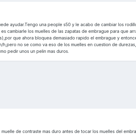
puede ayudar.Tengo una people s50 y le acabo de cambiar los rodill
r es cambiarle los muelles de las zapatas de embrague para que ar
es),por que ahora bloquea demasiado rapido el embrague y entonc
km/h,pero no se como va eso de los muelles en cuestion de dureza
omo pedir unos un pelin mas duros.
y muelle de contraste mas duro antes de tocar los muelles del embr