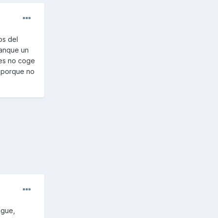
os del
ranque un
es no coge
s,porque no
ague,