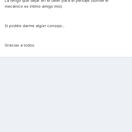
La tengo que dejar en el taller para el peritaje (donde el
mecánico es íntimo amigo mío).
Si podéis darme algún consejo...
Gracias a todos.