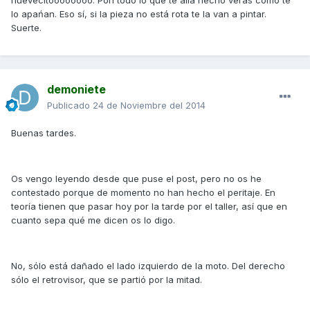
nuevecitoooooooo. Pon todo lo que te allá hecho veras como te
lo apańan. Eso sí, si la pieza no está rota te la van a pintar.
Suerte.
demoniete
Publicado
24 de Noviembre del 2014
Buenas tardes.
Os vengo leyendo desde que puse el post, pero no os he
contestado porque de momento no han hecho el peritaje. En
teoría tienen que pasar hoy por la tarde por el taller, así que en
cuanto sepa qué me dicen os lo digo.
No, sólo está dañado el lado izquierdo de la moto. Del derecho
sólo el retrovisor, que se partió por la mitad.