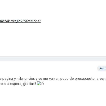
ymco/k-xct_125i/barcelona/
Aut
a pagina y milanuncios y se me van un poco de presupuesto, a ver s
 a la espera, gracias!!