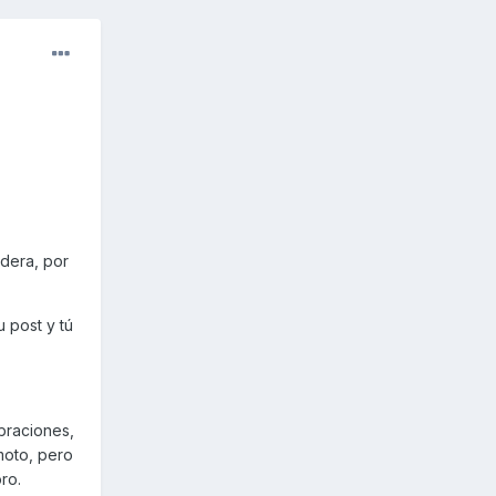
idera, por
u post y tú
braciones,
moto, pero
ro.