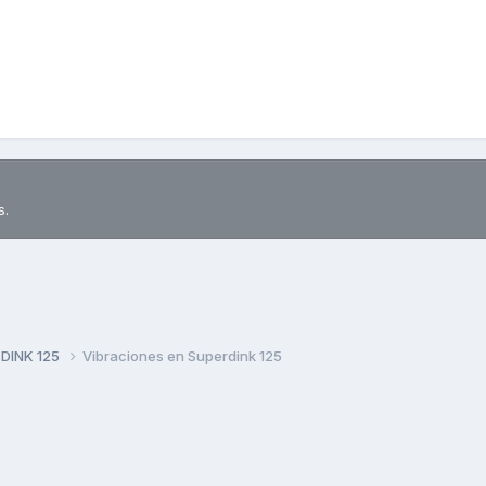
s.
 DINK 125
Vibraciones en Superdink 125