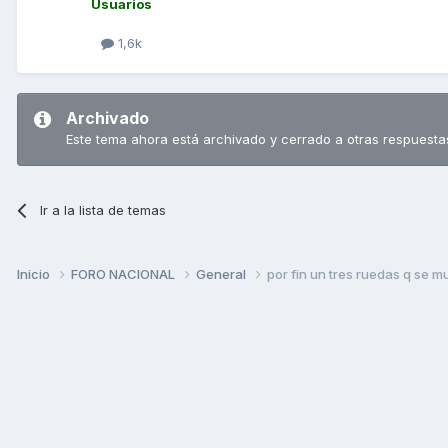
Usuarios
1,6k
Archivado
Este tema ahora está archivado y cerrado a otras respuesta
Ir a la lista de temas
Inicio
FORO NACIONAL
General
por fin un tres ruedas q se