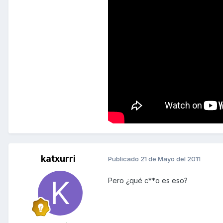
katxurri
Publicado
21 de Mayo del 2011
Pero ¿qué c**o es eso?