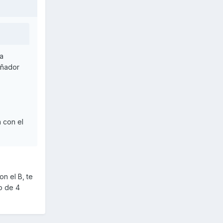
la
eñador
a con el
on el B, te
o de 4