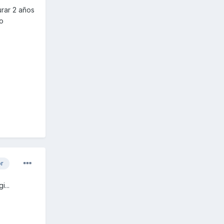
urar 2 años
so
or
...