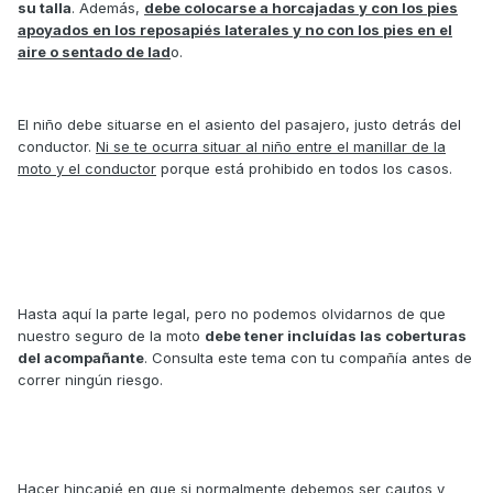
su talla
. Además,
debe colocarse a horcajadas y con los pies
apoyados en los reposapiés laterales y no con los pies en el
aire o sentado de lad
o.
El niño debe situarse en el asiento del pasajero, justo detrás del
conductor.
Ni se te ocurra situar al niño entre el manillar de la
moto y el conductor
porque está prohibido en todos los casos.
Hasta aquí la parte legal, pero no podemos olvidarnos de que
nuestro seguro de la moto
debe tener incluídas las coberturas
del acompañante
. Consulta este tema con tu compañía antes de
correr ningún riesgo.
Hacer hincapié en que si normalmente debemos ser cautos y