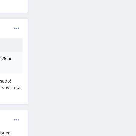
125 un
esado!
urvas a ese
a buen