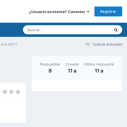
Registrar
¿Usuario existente? Conectar
a la 125??
Toda la actividad
Respuestas
Creado
Última respuesta
8
11 a
11 a