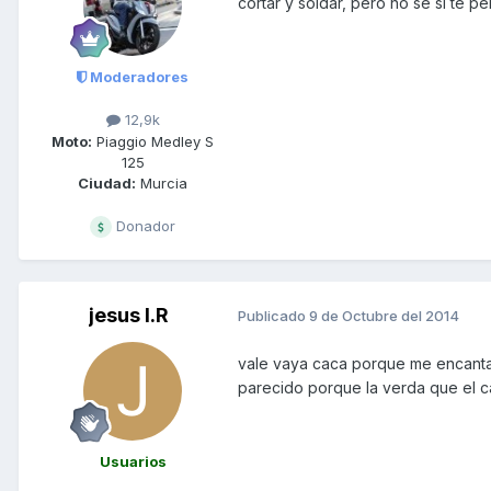
cortar y soldar, pero no se si te p
Moderadores
12,9k
Moto:
Piaggio Medley S
125
Ciudad:
Murcia
Donador
jesus I.R
Publicado
9 de Octubre del 2014
vale vaya caca porque me encant
parecido porque la verda que el c
Usuarios