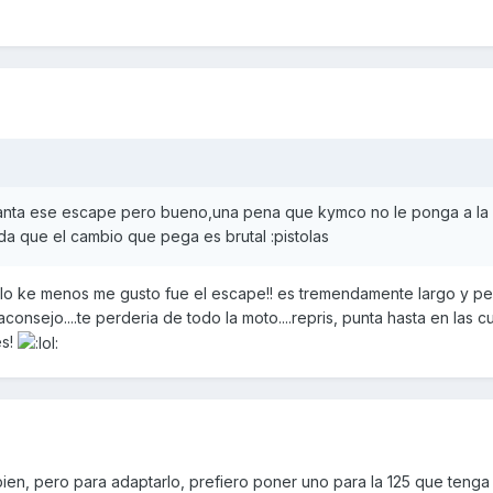
nta ese escape pero bueno,una pena que kymco no le ponga a la 
a que el cambio que pega es brutal :pistolas
yo lo ke menos me gusto fue el escape!! es tremendamente largo y p
consejo....te perderia de todo la moto....repris, punta hasta en las c
es!
bien, pero para adaptarlo, prefiero poner uno para la 125 que teng