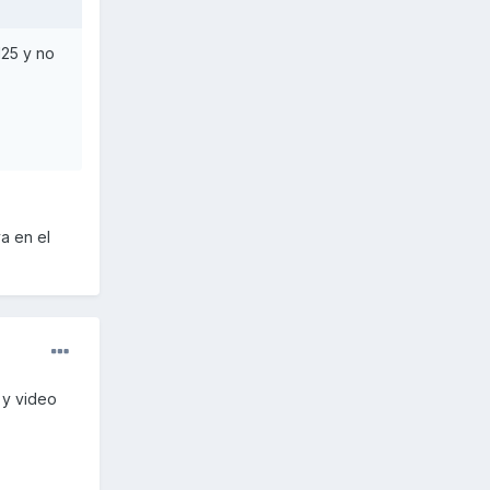
125 y no
va en el
 y video