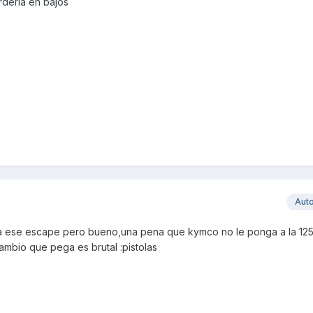
erdería en bajos
Aut
a ese escape pero bueno,una pena que kymco no le ponga a la 12
ambio que pega es brutal :pistolas