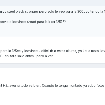
ivv steel black stronger pero solo le veo para la 300...yo tengo la 
apovic o leovince 4road para la kxct 125???
 la 125cc y leovince.....dificil tb a estas alturas, ya ke la moto lle
n italia salio antes....pero a ver...
kit H2...aver si todo va bien. Cuando le tenga montado ya subo fotos