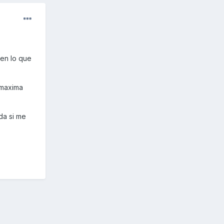
ien lo que
 maxima
da si me