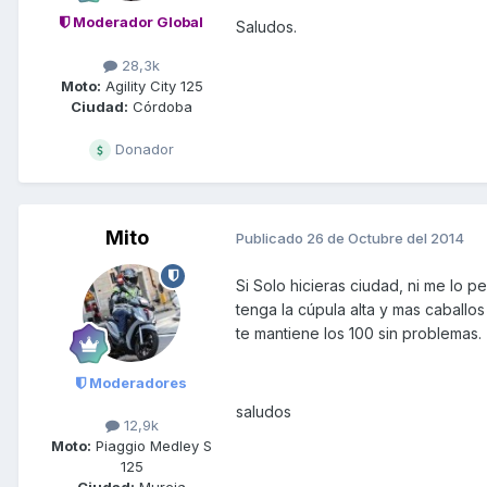
Moderador Global
Saludos.
28,3k
Moto:
Agility City 125
Ciudad:
Córdoba
Donador
Mito
Publicado
26 de Octubre del 2014
Si Solo hicieras ciudad, ni me lo pe
tenga la cúpula alta y mas caballo
te mantiene los 100 sin problemas.
Moderadores
saludos
12,9k
Moto:
Piaggio Medley S
125
Ciudad:
Murcia