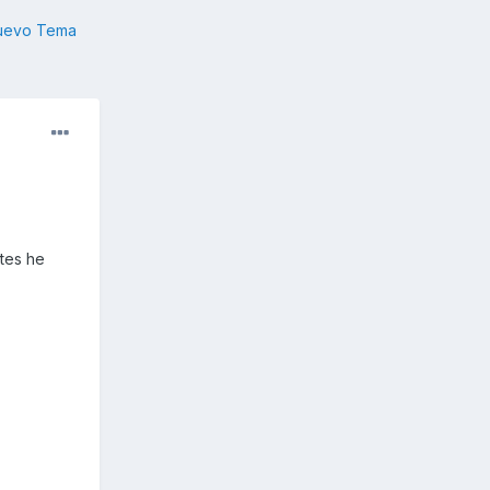
nuevo Tema
tes he
.